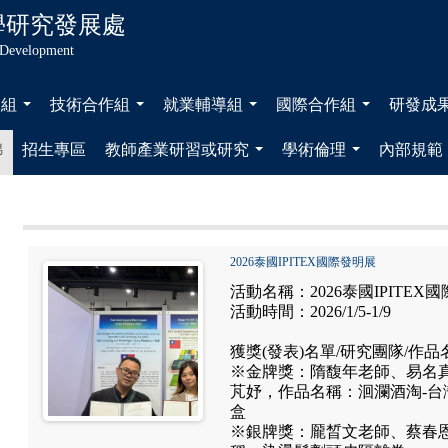
學
研究發展處
 Development
展組
技術合作組
就業輔導組
國際合作組
研發成
...
...
...
...
錦
招生專區
教師產業研習或研究
學術倫理
內部規範
...
...
2026泰國IPITEX國際發明展
活動名稱：2026泰國IPITEX
活動時間：2026/1/5-1/9
獲獎(發表)名單/研究團隊/作品
※金牌獎：隋馥年老師、易名
芃妤，作品名稱：洄瀾酒淘-
盒
※銀牌獎：龎晳文老師、蔡春