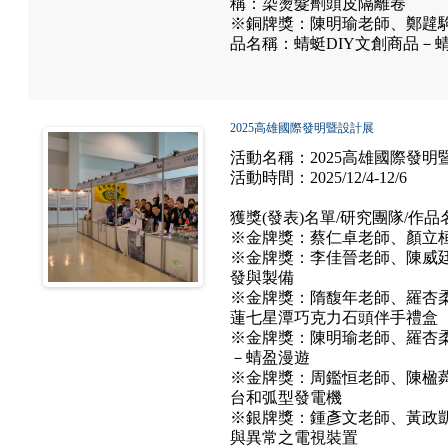
稱：染燙髮劑頭皮隔離卷
※銅牌獎：陳明瑜老師、鄭韙
品名稱：蜻蜓DIY文創商品－
2025高雄國際發明暨設計展
活動名稱：2025高雄國際發明
活動時間：2025/12/4-12/6
獲獎(發表)名單/研究團隊/作品
※金牌獎：蔡仁卓老師、顏立
※金牌獎：李佳晉老師、陳威
發與製備
※金牌獎：隋馥年老師、羅杏
蓮七星潭巧克力石頭伴手禮盒
※金牌獎：陳明瑜老師、羅杏柔
－蜻盈漫遊
※金牌獎：周鑑恒老師、陳楹
台和弧型發電機
※銀牌獎：鍾彥文老師、黃政
與異常之電視裝置