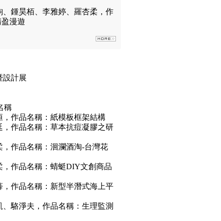
駒、鍾昊栢、李雅婷、羅杏柔，作
蜻盈漫遊
暨設計展
名稱
桓，作品名稱：紙模板框架結構
廷，作品名稱：草本抗痘凝膠之研
柔，作品名稱：洄瀾酒淘-台灣花
，作品名稱：蜻蜓DIY文創商品
蕣，作品名稱：新型半潛式海上平
凱、駱淨夫，作品名稱：生理監測