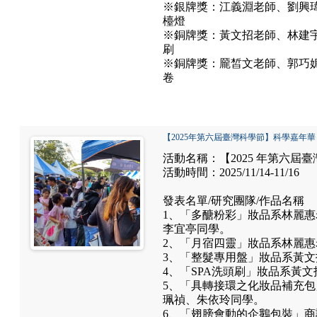
※銀牌獎：江義淵老師、劉興
檯燈
※銅牌獎：黃文招老師、林建宇
刷
※銅牌獎：龎皙文老師、郭巧
卷
【2025年第六屆臺灣科學節】科學嘉年華
活動名稱：【2025 年第六屆
活動時間：2025/11/14-11/16
發表名單/研究團隊/作品名稱
1、「多醣粉彩」妝品系林麗
李宜亭同學。
2、「月宿四靈」妝品系林麗
3、「整髮專用盤」妝品系黃
4、「SPA洗頭刷」妝品系黃
5、「具轉接環之化妝品補充
珮禎、朱依玲同學。
6、「翅膀會動的企鵝包裝」