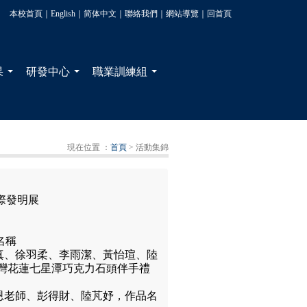
本校首頁
｜
English
｜
简体中文
｜
聯絡我們
｜
網站導覽
｜
回首頁
果
研發中心
職業訓練組
...
...
...
現在位置 ：
首頁
> 活動集錦
國際發明展
名稱
真、徐羽柔、李雨潔、黃怡瑄、陸
台灣花蓮七星潭巧克力石頭伴手禮
恩老師、彭得財、陸芃妤，作品名