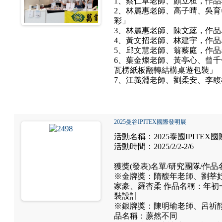
1、蔡仁卓老師、顏立桓，作
2、林麗惠老師、高子晴、吳
彩」
3、林麗惠老師、陳文蕊，作
4、黃文招老師、林建宇，作
5、邱文慧老師、翁藜庭，作
6、葉金燦老師、黃亭心、曾
瓦楞紙板翻轉結構桌遊包裝」
7、江義淵老師、劉柔安、李
2025曼谷IPITEX國際發明展
活動名稱：2025泰國IPITEX
活動時間：2025/2/2-2/6
獲獎(發表)名單/研究團隊/作品
※金牌獎：隋馥年老師、劉莘
家豪、羅杏柔 作品名稱：年初
裝設計
※銀牌獎：陳明瑜老師、呂祈靜
品名稱：蕨然不同