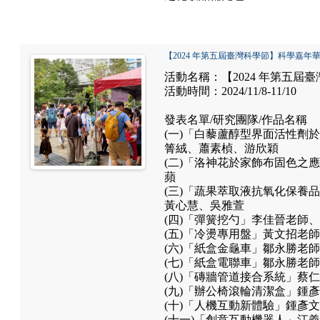
【2024 年第五屆臺灣科學節】科學嘉年
活動名稱：【2024 年第五屆
活動時間：2024/11/8-11/10
發表名單/研究團隊/作品名稱
(一)「白藜蘆醇型界面活性劑
箐絨、蕭素楨、游欣穎
(二)「洛神花於家飾布固色之
蘋
(三)「蔬果萃取液抗氧化保養
黃心慧、吳雅萱
(四)「彈簧挖勺」李佳晉老師
(五)「冷燙專用盤」黃文招老
(六)「紙盒金龜車」鄒永勝老
(七)「紙盒電聯車」鄒永勝老
(八)「磚牆管道接合系統」蔡
(九)「辦公椅滾輪清潔盒」鍾
(十)「人機互動新體驗」鍾彥
(十一)「創意互動機器人」江