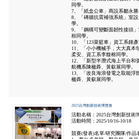
同學。
7、「紙盒公車」商設系鄒永
8、「磚牆抗震補強系統」室
學。
9、「鋼構可變斷面韌性接頭
桓同學。
10、「123菜籃車」資工系
11、「小小機械手，大大真本
柔安、資工系李馥榕同學。
12、「新型半潛式海上平台和
航機系陳楹蕣、黃叡展同學。
13、「改良海浪發電之取能浮
楹蕣、黃叡展同學。
2025台灣創新技術博覽會
活動名稱：2025台灣創新技術
活動時間：2025/10/16-10/18
競賽(發表)名單/研究團隊/作品