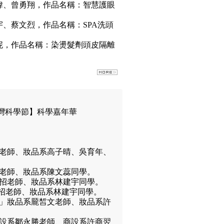
瑋、曾勇翔，作品名稱：智慧護眼
、蔡文烈，作品名稱：SPA洗頭
妮，作品名稱：染燙髮劑頭皮隔離
臺灣科學節】科學嘉年華
惠老師、妝品系高子晴、吳育年、
惠老師、妝品系陳文蕊同學。
文招老師、妝品系林建宇同學。
文招老師、妝品系林建宇同學。
包」妝品系龎皙文老師、妝品系許
商設系鄒永勝老師、商設系許商翌