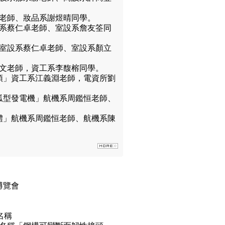
勝老師、妝品系謝煜晴同學。
設系蔡仁卓老師、室設系詹友筌同
」室設系蔡仁卓老師、室設系顏立
鍾彥文老師，資工系李馥榕同學。
領」資工系江義淵老師，電資所劉
弧型發電機」航機系周鑑恒老師、
體」航機系周鑑恒老師、航機系陳
博覽會
名稱