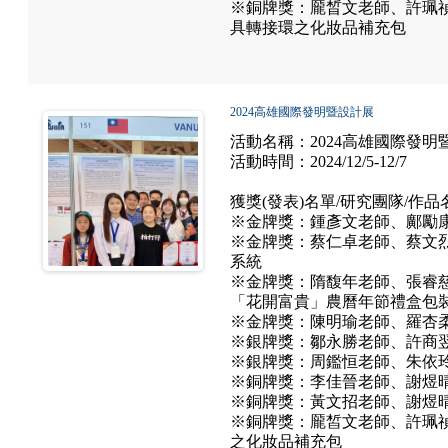
※銅牌獎：龎晳文老師、許珮禎
具轉接環之化妝品補充包
2024高雄國際發明暨設計展
活動名稱：2024高雄國際發明
活動時間：2024/12/5-12/7
獲獎(發表)名單/研究團隊/作品
※金牌獎：鍾彥文老師、鄺勵康
※金牌獎：蔡仁卓老師、蔡文烈
系統
※金牌獎：隋馥年老師、張睿慈
「花開富貴」農曆年節禮盒包
※金牌獎：陳明瑜老師、羅杏柔
※銀牌獎：鄒永勝老師、許商翌
※銀牌獎：周鑑恒老師、朱依玲
※銅牌獎：李佳晉老師、謝煜晴
※銅牌獎：黃文招老師、謝煜晴
※銅牌獎：龎皙文老師、許珮禎
之化妝品補充包