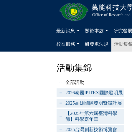
萬能科技大
Office of Research and
最新消息
關於本處
研究發
...
...
校友服務
研發處法規
活動集
...
活動集錦
全部活動
2026泰國IPITEX國際發明展
2025高雄國際發明暨設計展
【2025年第六屆臺灣科學
節】科學嘉年華
2025台灣創新技術博覽會