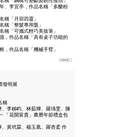
品名稱「鋼構可變斷面韌性接頭」
育年、李宜亭，作品名稱「多醣粉
品名稱「月宿四靈」
品名稱「整髮專用盤」
品名稱「可攜式輕巧美妝筆」
千億，作品名稱「具有桌子功能的
馥榕，作品名稱「機械手臂」
國際發明展
名稱
妤、李秭畇、林茹燁、羅瑀雯、陳
一 「花開富貴」農曆年節禮盒包
、黃玳霖、楊玉凰、羅杏柔 作