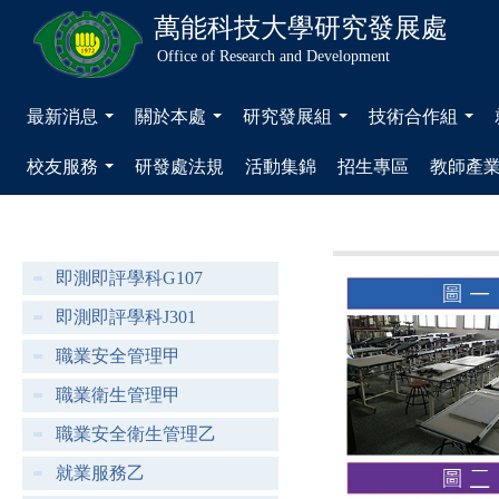
萬能科技大學
研究發展處
Office of Research and Development
最新消息
關於本處
研究發展組
技術合作組
...
...
...
...
校友服務
研發處法規
活動集錦
招生專區
教師產
...
即測即評學科G107
即測即評學科J301
職業安全管理甲
職業衛生管理甲
職業安全衛生管理乙
就業服務乙