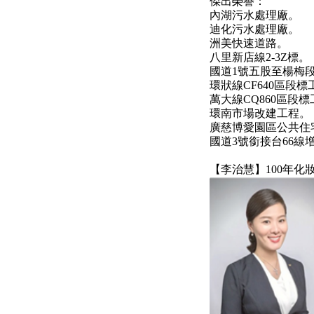
傑出榮譽：
內湖污水處理廠。
迪化污水處理廠。
洲美快速道路。
八里新店線2-3Z標。
國道1號五股至楊梅段
環狀線CF640區段標
萬大線CQ860區段
環南市場改建工程。
廣慈博愛園區公共住
國道3號銜接台66線
【李治慧】100年化