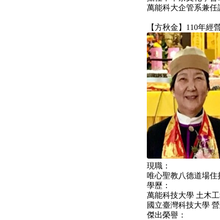
萬能科大企管系兼任
【方秋金】110年經
現職：
唯心聖教八德道場住
學歷：
萬能科技大學 土木
國立臺灣科技大學 營
傑出榮譽：