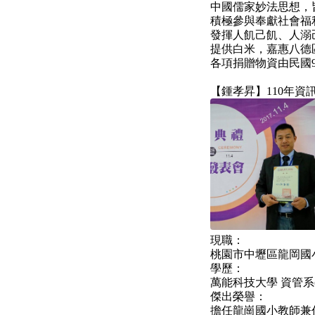
中國儒家妙法思想，
積極參與奉獻社會福
發揮人飢己飢、人溺
提供白米，嘉惠八德
各項捐贈物資由民國
【鍾孝昇】110年資
現職：
桃園市中壢區龍岡國
學歷：
萬能科技大學 資管系
傑出榮譽：
擔任龍崗國小教師兼