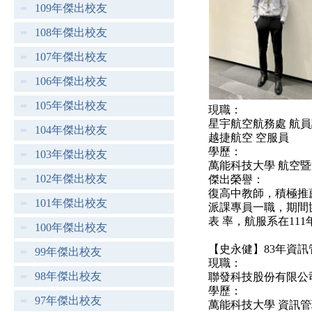
109年傑出校友
108年傑出校友
107年傑出校友
106年傑出校友
105年傑出校友
現職：
星宇航空航務處 航
104年傑出校友
越捷航空 空服員
學歷：
103年傑出校友
萬能科技大學 航空
102年傑出校友
傑出榮譽：
復高中教師，積極推
101年傑出校友
派課專員一職，期間
表 率，航服系在11
100年傑出校友
【史永健】83年資訊
99年傑出校友
現職：
98年傑出校友
聯發科技股份有限公
學歷：
97年傑出校友
萬能科技大學 資訊