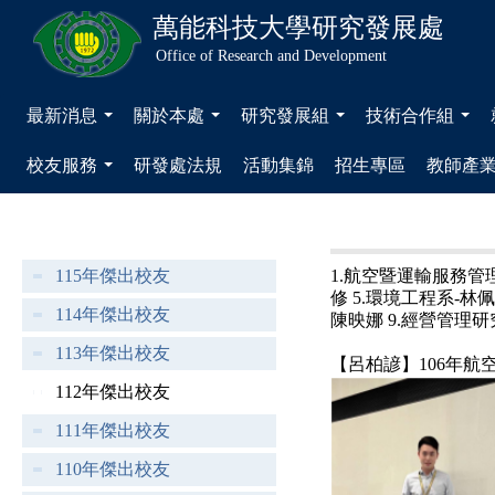
萬能科技大學
研究發展處
Office of Research and Development
最新消息
關於本處
研究發展組
技術合作組
...
...
...
...
校友服務
研發處法規
活動集錦
招生專區
教師產
...
115年傑出校友
1.航空暨運輸服務管理
修 5.環境工程系-林
114年傑出校友
陳映娜 9.經營管理研
113年傑出校友
【呂柏諺】106年航
112年傑出校友
111年傑出校友
110年傑出校友