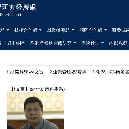
學
研究發展處
 Development
展組
技術合作組
就業輔導組
國際合作組
研發成
...
...
...
...
錦
招生專區
教師產業研習或研究
學術倫理
內部規範
...
...
1.紡織科學-林文富 2.企業管理-彭賢壽 3.化學工程-簡滄
【
林文富
】(
94年紡織科學系
)