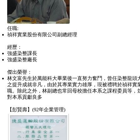
任職:
禎祥實業股份有限公司副總經理
經歷：
強盛染整課長
強盛染整廠長
傑出榮譽：
林文富先生於萬能科大畢業後一直努力奮鬥，曾任染整龍頭
之提升成就非凡，由於其專業實力雄厚，現被禮聘於禎祥實
職。除此之外，林副總也常回母校擔任本系之課程委員等，
對本系貢獻良多
【
彭賢壽
】(
92年企業管理
)