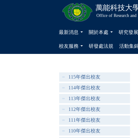
萬能科技大
Office of Research and
最新消息
關於本處
研究發
...
...
校友服務
研發處法規
活動集
...
115年傑出校友
114年傑出校友
113年傑出校友
112年傑出校友
111年傑出校友
110年傑出校友