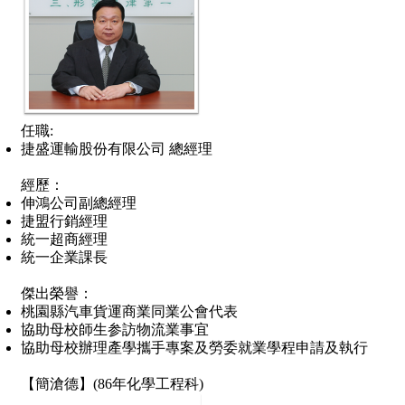
任職:
捷盛運輸股份有限公司 總經理
經歷：
伸鴻公司副總經理
捷盟行銷經理
統一超商經理
統一企業課長
傑出榮譽：
桃園縣汽車貨運商業同業公會代表
協助母校師生参訪物流業事宜
協助母校辦理產學攜手專案及勞委就業學程申請及執行
【
簡滄德
】(
86年化學工程科
)