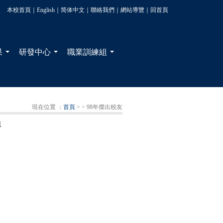
本校首頁
｜
English
｜
简体中文
｜
聯絡我們
｜
網站導覽
｜
回首頁
果
研發中心
職業訓練組
...
...
...
現在位置 ：
首頁
>
> 98年傑出校友
德