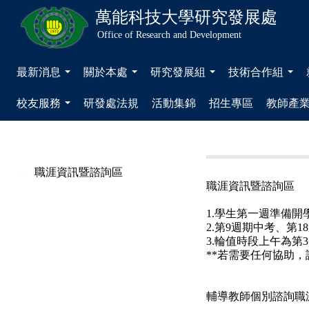
萬能科技大學
研究發展處
Office of Research and Development
最新消息
關於本處
研究發展組
技術合作組
...
...
...
...
校友服務
研發處法規
活動集錦
招生專區
教師產
...
職涯資訊暨諮詢區
職涯資訊暨諮詢區
1.學生第一週準備開
2.第9週期中考、第
3.輪值時段上午為第
**
若需要任何協助，請
輔導教師個別諮詢職