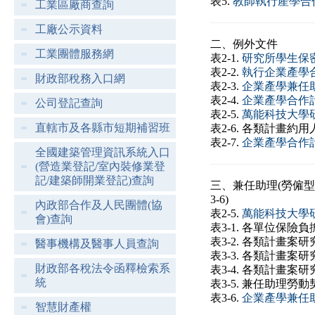
表5.
教師執行產學合
工業區廠商查詢
工廠公示資料
二、例外文件
工業團體服務網
表2-1.
研究所學生保密
表2-2.
執行企業產學
財政部稅務入口網
表2-3.
企業產學兼任
表2-4.
企業產學合作
公司登記查詢
表2-5.
萬能科技大學
直轄市及各縣市短期補習班
表2-6. 各類計畫約
表2-7.
企業產學合作
全國建築管理資訊系統入口
(營造業登記/室內裝修業登
記/建築師開業登記)查詢
三、兼任助理(勞僱型
3-6)
內政部合作及人民團體(協
表2-5.
萬能科技大學
會)查詢
表3-1. 各單位保險
表3-2. 各類計畫案
醫事機構及醫事人員查詢
表3-3. 各類計畫案
財政部各稅法令函釋檢索系
表3-4. 各類計畫
統
表3-5. 兼任助理勞
表3-6.
企業產學兼任
智慧財產權