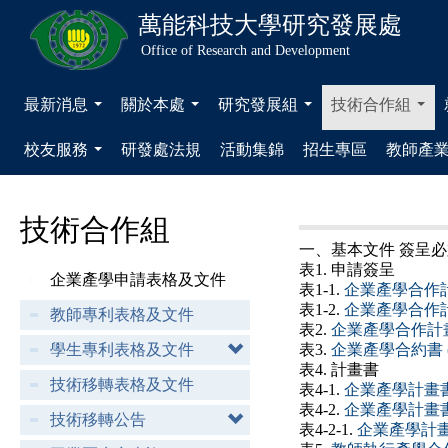
萬能科技大學
研究發展處
Office of Research and Development
最新消息
關於本處
研究發展組
技術合作組
...
...
...
...
校友服務
研發處法規
活動集錦
招生專區
教師產
...
技術合作組
一、基本文件 簽呈必須
表1. 申請簽呈
企業產學申請表格及文件
表1-1.
企業產學合作計
表1-2.
企業產學合作計
教師專利表格及文件
表2.
企業產學合作計
學生專利表格及文件
表3.
企業產學合約書 
表4. 計畫書
技術移轉表格及文件
表4-1.
企業產學計畫書
表4-2.
企業產學計畫書
技術移轉公告
表4-2-1.
企業產學計畫