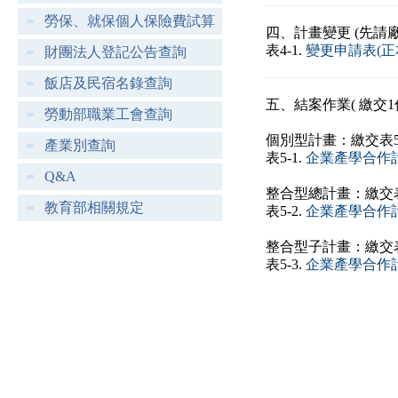
勞保、就保個人保險費試算
四、計畫變更
(先請
表4-1.
變更申請表(正本
財團法人登記公告查詢
飯店及民宿名錄查詢
五、結案作業( 繳交1
勞動部職業工會查詢
個別型計畫：繳交表5
產業別查詢
表5-1.
企業產學合作計
Q&A
整合型總計畫：繳交表
教育部相關規定
表5-2.
企業產學合作
整合型子計畫：繳交表
表5-3.
企業產學合作